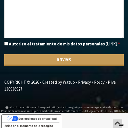
Autorizo el tratamiento de mis datos personales
(LINK)
*
ENVIAR
COPYRIGHT © 2026 - Created by
Wazup
-
Privacy / Policy
- P.Iva
130936927
Alcuni contenuti presenti su questo sito (testi e immagini) possono essere generati o elaborati con
l'ausilio di sistemi di intelligenza artificiale, in conformità con l'art. 50 del Regolamento UE 2024/1689 (AI Act).
Sus opciones de privacidad
Aviso en el momento de la recogida